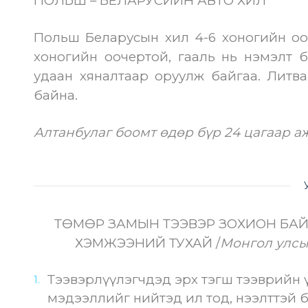
ПОЛЬШ – БЕЛАРУСИЙН АВТО ХИЛ
Польш Беларусын хил 4-6 хоногийн оо
хоногийн оочертой, гааль нь нэмэлт 
удаан хяналтаар оруулж байгаа. Литв
байна.
Алтанбулаг боомт өдөр бүр 24 цагаар а
ТӨМӨР ЗАМЫН ТЭЭВЭР ЗОХИОН БАЙ
ХЭМЖЭЭНИЙ ТУХАЙ /
Монгол улсы
Тээвэрлүүлэгчдэд эрх тэгш тээврийн 
мэдээллийг нийтэд ил тод, нээлттэй б