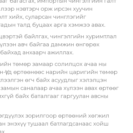
ааг багасгах, импортын чингэлгийн галт
илээр нэвтэрч орж ирсэн хуучин
лт хийх, суларсан чинглэгийг
адын талд буцаах арга хэмжээ авах.
нцвэртэй байлгах, чингэлгийн хуримтлал
хүлээн авч байгаа дамжин өнгөрөх
 байхад анхаарч ажиллах.
гийн төмөр замаар солилцох ачаа ны
н-Үүд өртөөнөөс нарийн царигийн төмөр
үлээлгэн өгч байх асуудлыг хэлэлцэн
замын саналаар ачаа хүлээн авах өртөөг
ихгүй байх баталгааг гаргуулан авсны
эгдүүлэх зорилгоор өртөөний хөгжил
н энэхүү тушаал батлагдсанаас хойш
х.