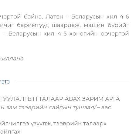
чертой байна. Латви – Беларусын хил 4-6
бичиг
баримтууд шаардаж, машин бүрийг
а – Беларусын хил 4-5 хоногийн оочертой
жиллана.
УБТЗ
ГУУЛАЛТЫН ТАЛААР АВАХ ЗАРИМ АРГА
н зам тээврийн сайдын тушаал/
– аас
үйлчилгээ үзүүлж, тээврийн талаарх
айлгах.