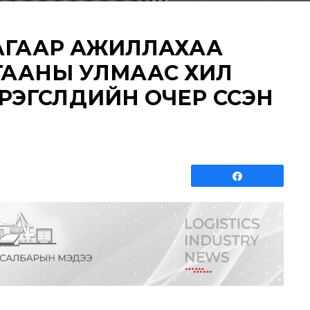
ЦАГААР АЖИЛЛАХАА
ГААНЫ УЛМААС ХИЛ
ЭГСЛҮҮДИЙН ОЧЕР ҮҮССЭН
Share