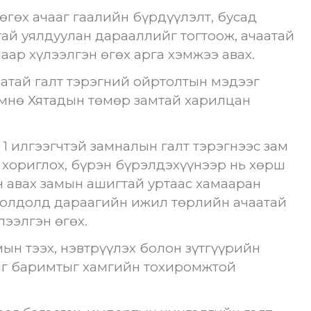
өгөх ачааг гаалийн бүрдүүлэлт, бусад
ай уялдуулан дарааллийг тогтоож, ачаатай
аар хүлээлгэн өгөх арга хэмжээ авах.
атай галт тэрэгний ойртолтын мэдээг
өмнө Хятадын төмөр замтай харилцан
 1 илгээгчтэй замналын галт тэрэгнээс зам
у хориглох, бүрэн бүрэлдэхүүнээр нь хөрш
н авах замын ашигтай уртаас хамааран
иолдолд дараагийн ижил төрлийн ачаатай
лээлгэн өгөх.
ын тээх, нэвтрүүлэх болон зүтгүүрийн
чиг баримтыг хамгийн тохиромжтой