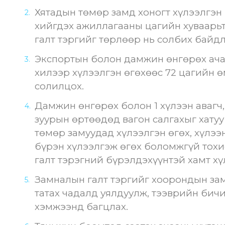
Хятадын төмөр замд хоногт хүлээлгэн 
хийгдэх ажиллагааны цагийн хуваарьт
галт тэргийг төрлөөр нь солбих байдл
Экспортын болон дамжин өнгөрөх ача
хилээр хүлээлгэн өгөхөөс 72 цагийн 
солилцох.
Дамжин өнгөрөх болон 1 хүлээн авагч,
зуурын өртөөдөд вагон салгахыг хату
төмөр замуудад хүлээлгэн өгөх, хүлээ
бүрэн хүлээлгэж өгөх боломжгүй тох
галт тэрэгний бүрэлдэхүүнтэй хамт хү
Замналын галт тэргийг хоорондын зам
татах чадалд уялдуулж, тээврийн би
хэмжээнд багцлах.