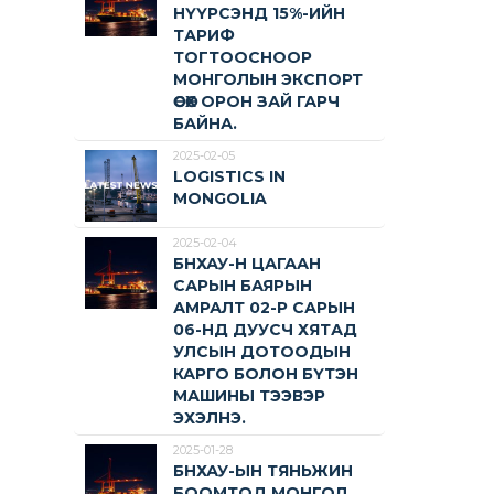
НҮҮРСЭНД 15%-ИЙН
ТАРИФ
ТОГТООСНООР
МОНГОЛЫН ЭКСПОРТ
ӨСӨХ ОРОН ЗАЙ ГАРЧ
БАЙНА.
2025-02-05
LOGISTICS IN
MONGOLIA
2025-02-04
БНХАУ-Н ЦАГААН
САРЫН БАЯРЫН
АМРАЛТ 02-Р САРЫН
06-НД ДУУСЧ ХЯТАД
УЛСЫН ДОТООДЫН
КАРГО БОЛОН БҮТЭН
МАШИНЫ ТЭЭВЭР
ЭХЭЛНЭ.
2025-01-28
БНХАУ-ЫН ТЯНЬЖИН
БООМТОД МОНГОЛ