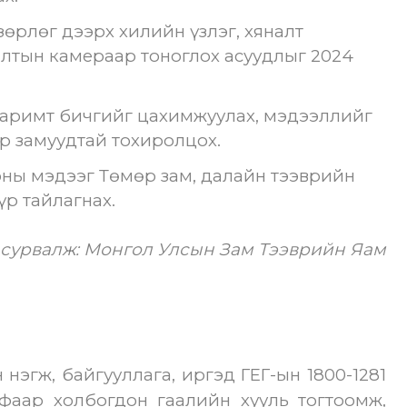
өрлөг дээрх хилийн үзлэг, хяналт
лтын камераар тоноглох асуудлыг 2024
баримт бичгийг цахимжуулах, мэдээллийг
р замуудтай тохиролцох.
оны мэдээг Төмөр зам, далайн тээврийн
үр тайлагнах.
 сурвалж: Монгол Улсын Зам Тээврийн Яам
нэгж, байгууллага, иргэд ГЕГ-ын 1800-1281
фаар холбогдон гаалийн хууль тогтоомж,