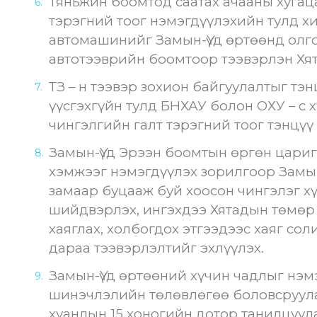
Тяньжин боомтод саатах ачааны хугац
тэрэгний тоог нэмэгдүүлэхийн тулд х
автомашинийг Замын-Үүд өртөөнд олго
автотээврийн боомтоор тээвэрлэн Хят
ТЗ – н тээвэр зохион байгуулалтыг тэ
үүсгэхгүйн тулд БНХАУ болон ОХУ – с 
чингэлгийн галт тэрэгний тоог тэнцүү
Замын-Үүд Эрээн боомтын өргөн цари
хэмжээг нэмэгдүүлэх зорилгоор Замы
замаар буцааж буй хоосон чингэлэг х
шийдвэрлэх, ингэхдээ Хятадын төмөр 
хаяглах, холбогдох этгээдээс хаяг сол
дараа тээвэрлэлтийг эхлүүлэх.
Замын-Үүд өртөөний хүчин чадлыг нэм
шинэчлэлийн төлөвлөгөө боловсруула
хуанлын 15 хоногийн дотор танилцуула