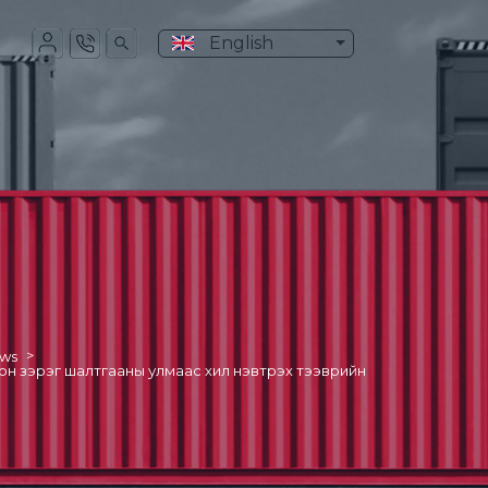
English
>
ews
он зэрэг шалтгааны улмаас хил нэвтрэх тээврийн