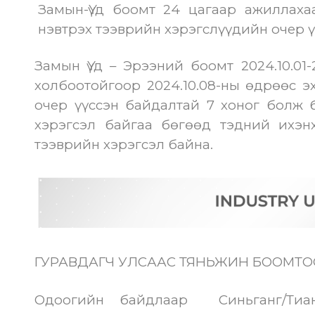
Замын-Үүд боомт 24 цагаар ажиллаха
нэвтрэх тээврийн хэрэгслүүдийн очер ү
Замын Үүд – Эрээний боомт 2024.10.01-
холбоотойгоор 2024.10.08-ны өдрөөс э
очер үүссэн байдалтай 7 хоног болж 
хэрэгсэл байгаа бөгөөд тэдний ихэ
тээврийн хэрэгсэл байна.
ГУРАВДАГЧ УЛСААС ТЯНЬЖИН БООМТО
Одоогийн байдлаар Синьганг/