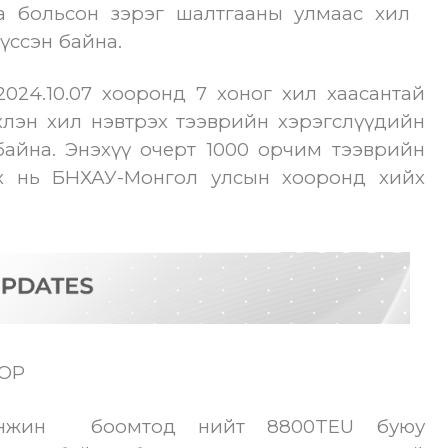
а больсон зэрэг шалтгааны улмаас хил
үссэн байна.
2024.10.07 хооронд 7 хоног хил хаасантай
хлэн хил нэвтрэх тээврийн хэрэгслүүдийн
байна.
Энэхүү очерт 1000 орчим тээврийн
нх нь БНХАУ-Монгол улсын хооронд хийх
ОР
Тианжин
боомтод нийт 8800TEU буюу