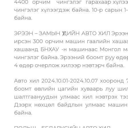
4400 орчим чингэлэг гарахаар хүлээг
чингэлэг хүлээгдэж байна. 10-р сарын 1-
байна.
ЭРЭЭН – ЗАМЫН ҮҮДИЙН АВТО ХИЛ
Эрээн
ирсэн 300 орчим машин гаалийн хашаа
хашаанд БНХАУ -н машинаас Монгол м
чингэлэг байна.
Эрээний боомт руу өдөр
4 өдөр очерлож хилээр нэвтэрч байна.
Авто хил 2024.10.01-2024.10.07 хооронд
боомт өвлийн цагийн хуваарь луу ши
шалтгаануудын улмаас хил нэвтрэх тэ
Дээрх нөхцөл байдлын улмаас машины
байна.