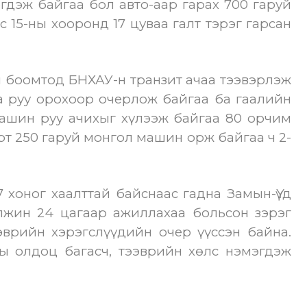
дэж байгаа бол авто-аар гарах 700 гаруй
с 15-ны хооронд 17 цуваа галт тэрэг гарсан
 боомтод БНХАУ-н транзит ачаа тээвэрлэж
 руу орохоор очерлож байгаа ба гаалийн
ашин руу ачихыг хүлээж байгаа 80 орчим
т 250 гаруй монгол машин орж байгаа ч 2-
 7 хоног хаалттай байснаас гадна Замын-Үүд
лжин 24 цагаар ажиллахаа больсон зэрэг
эврийн хэрэгслүүдийн очер үүссэн байна.
 олдоц багасч, тээврийн хөлс нэмэгдэж