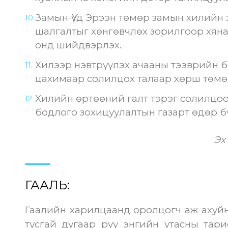
Замын-Үүд Эрээн төмөр замын хилийн з
шалгалтыг хөнгөвчлөх зорилгоор хяна
онд шийдвэрлэх.
Хилээр нэвтрүүлэх ачааны тээврийн 
цахимаар солилцох талаар хөрш төмө
Хилийн өртөөний галт тэрэг солилцо
бодлого зохицуулалтын газарт өдөр б
Эх
ГААЛЬ:
Гаалийн харилцаанд оролцогч аж ахуйн 
тусгай дугаар
руу энгийн утасны тари