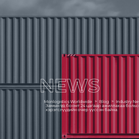
NEWS
>
>
Monlogistics Worldwide
Blog
Industry N
Замын-Үүд боомт 24 цагаар ажиллахаа больс
хэрэгслүүдийн очер үүссэн байна.