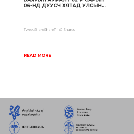
06-НД ДУУСЧ ХЯТАД УЛСЫН
ДОТООДЫН КАРГО БОЛОН
БҮТЭН МАШИНЫ ТЭЭВЭР
ЭХЭЛНЭ.
TweetShareSharePin0 Shares
READ MORE