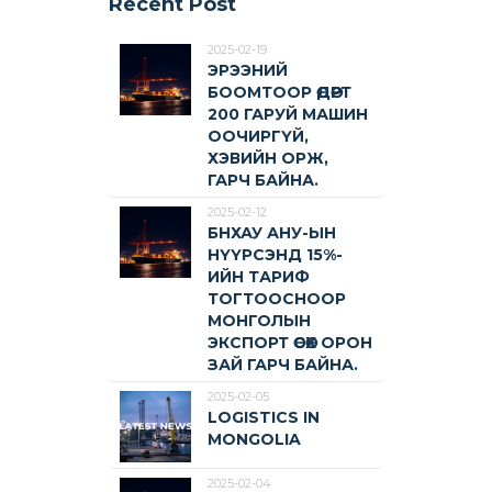
Recent Post
2025-02-19
ЭРЭЭНИЙ
БООМТООР ӨДӨРТ
200 ГАРУЙ МАШИН
ООЧИРГҮЙ,
ХЭВИЙН ОРЖ,
ГАРЧ БАЙНА.
2025-02-12
БНХАУ АНУ-ЫН
НҮҮРСЭНД 15%-
ИЙН ТАРИФ
ТОГТООСНООР
МОНГОЛЫН
ЭКСПОРТ ӨСӨХ ОРОН
ЗАЙ ГАРЧ БАЙНА.
2025-02-05
LOGISTICS IN
MONGOLIA
2025-02-04