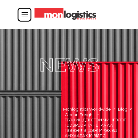
NEWS
>
>
Monlogistics Worldwide
Blog
>
Ocean Freight
TBJU ИНДЕКСТЭЙ ЧИНГЭЛЭГ
ТЭЭВРЭЭР ТАНЫ АЧАА
ТЭЭВЭРЛЭГДЭЖ ИРЭХ ҮЕД
АНХААРАХ 10 ЗҮЙЛС