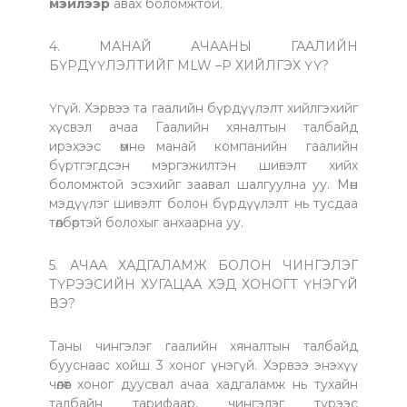
мэйлээр
авах боломжтой.
4. МАНАЙ АЧААНЫ ГААЛИЙН
БҮРДҮҮЛЭЛТИЙГ MLW –Р ХИЙЛГЭХ ҮҮ?
Үгүй. Хэрвээ та гаалийн бүрдүүлэлт хийлгэхийг
хүсвэл ачаа Гаалийн хяналтын талбайд
ирэхээс өмнө манай компанийн гаалийн
бүртгэгдсэн мэргэжилтэн шивэлт хийх
боломжтой эсэхийг заавал шалгуулна уу. Мөн
мэдүүлэг шивэлт болон бүрдүүлэлт нь тусдаа
төлбөртэй болохыг анхаарна уу.
5. АЧАА ХАДГАЛАМЖ БОЛОН ЧИНГЭЛЭГ
ТҮРЭЭСИЙН ХУГАЦАА ХЭД ХОНОГТ ҮНЭГҮЙ
ВЭ?
Таны чингэлэг гаалийн хяналтын талбайд
бууснаас хойш 3 хоног үнэгүй. Хэрвээ энэхүү
чөлөөт хоног дуусвал ачаа хадгаламж нь тухайн
талбайн тарифаар, чингэлэг түрээс