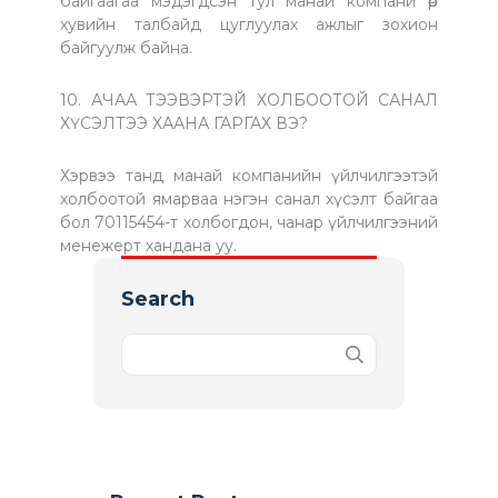
байгаагаа мэдэгдсэн тул манай компани өөр
хувийн талбайд цуглуулах ажлыг зохион
байгуулж байна.
10. АЧАА ТЭЭВЭРТЭЙ ХОЛБООТОЙ САНАЛ
ХҮСЭЛТЭЭ ХААНА ГАРГАХ ВЭ?
Хэрвээ танд манай компанийн үйлчилгээтэй
холбоотой ямарваа нэгэн санал хүсэлт байгаа
бол 70115454-т холбогдон, чанар үйлчилгээний
менежерт хандана уу.
Search