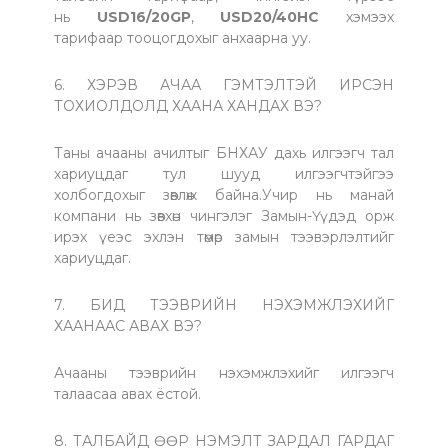
нь
USD16/20GP
,
USD20/40HC
хэмээх
тарифаар тооцогдохыг анхаарна уу.
6. ХЭРЭВ АЧАА ГЭМТЭЛТЭЙ ИРСЭН
ТОХИОЛДОЛД ХААНА ХАНДАХ ВЭ?
Таны ачааны ачилтыг БНХАУ дахь илгээгч тал
хариуцдаг тул шууд илгээгчтэйгээ
холбогдохыг зөвлөж байна.Учир нь манай
компани нь зөвхөн чингэлэг Замын-Үүдэд орж
ирэх үеэс эхлэн төмөр замын тээвэрлэлтийг
хариуцдаг.
7. БИД ТЭЭВРИЙН НЭХЭМЖЛЭХИЙГ
ХААНААС АВАХ ВЭ?
Ачааны тээврийн нэхэмжлэхийг илгээгч
талаасаа авах ёстой.
8. ТАЛБАЙД ӨӨР НЭМЭЛТ ЗАРДАЛ ГАРДАГ