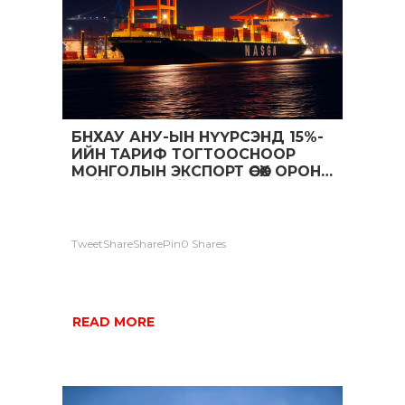
БНХАУ АНУ-ЫН НҮҮРСЭНД 15%-
ИЙН ТАРИФ ТОГТООСНООР
МОНГОЛЫН ЭКСПОРТ ӨСӨХ ОРОН
ЗАЙ ГАРЧ БАЙНА.
TweetShareSharePin0 Shares
READ MORE