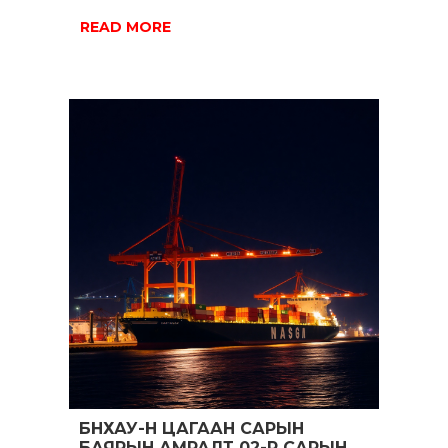
READ MORE
БНХАУ-Н ЦАГААН САРЫН
БАЯРЫН АМРАЛТ 02-Р САРЫН