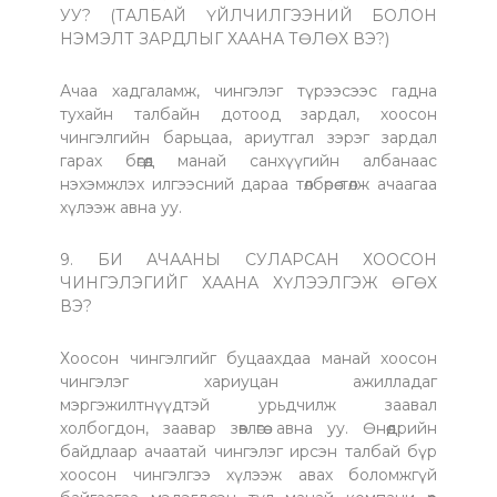
УУ? (ТАЛБАЙ ҮЙЛЧИЛГЭЭНИЙ БОЛОН
НЭМЭЛТ ЗАРДЛЫГ ХААНА ТӨЛӨХ ВЭ?)
Ачаа хадгаламж, чингэлэг түрээсээс гадна
тухайн талбайн дотоод зардал, хоосон
чингэлгийн барьцаа, ариутгал зэрэг зардал
гарах бөгөөд манай санхүүгийн албанаас
нэхэмжлэх илгээсний дараа төлбөрөө төлж ачаагаа
хүлээж авна уу.
9. БИ АЧААНЫ СУЛАРСАН ХООСОН
ЧИНГЭЛЭГИЙГ ХААНА ХҮЛЭЭЛГЭЖ ӨГӨХ
ВЭ?
Хоосон чингэлгийг буцаахдаа манай хоосон
чингэлэг хариуцан ажилладаг
мэргэжилтнүүдтэй урьдчилж заавал
холбогдон, заавар зөвлөгөө авна уу. Өнөөдрийн
байдлаар ачаатай чингэлэг ирсэн талбай бүр
хоосон чингэлгээ хүлээж авах боломжгүй