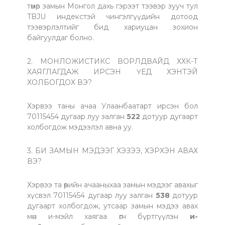
төмөр замын Монгол дахь гэрээт тээвэр зууч тул
TBJU индекстэй чингэлгүүдийн дотоод
тээвэрлэлтийг бид хариуцан зохион
байгуулдаг болно.
2. МОНЛОЖИСТИКС ВОРЛДВАЙД ХХК-Т
ХАЯГЛАГДАЖ ИРСЭН ҮЕД ХЭНТЭЙ
ХОЛБОГДОХ ВЭ?
Хэрвээ таны ачаа Улаанбаатарт ирсэн бол
70115454 дугаар луу залган
522
дотуур дугаарт
холбогдож мэдээлэл авна уу.
3. БИ ЗАМЫН МЭДЭЭГ ХЭЗЭЭ, ХЭРХЭН АВАХ
ВЭ?
Хэрвээ та өөрийн ачааныхаа замын мэдээг авахыг
хүсвэл 70115454 дугаар луу залган
538
дотуур
дугаарт холбогдож, утсаар замын мэдээ авах
мөн и-мэйл хаягаа өгч бүртгүүлэн
и-