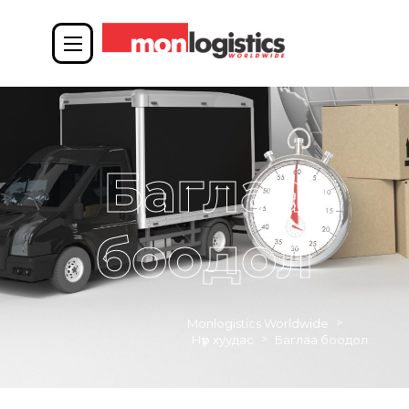
Баглаа
боодол
>
Monlogistics Worldwide
>
Нүүр хуудас
Баглаа боодол