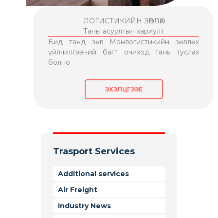
ЛОГИСТИКИЙН ЗӨВЛӨХ
Таны асуултын хариулт
Бид танд зөв Монлогистикийн зөвлөх
үйлчилгээний багт очиход тань туслах
болно
ЭХЭЛЦГЭЭЕ
Trasport Services
Additional services
Air Freight
Industry News