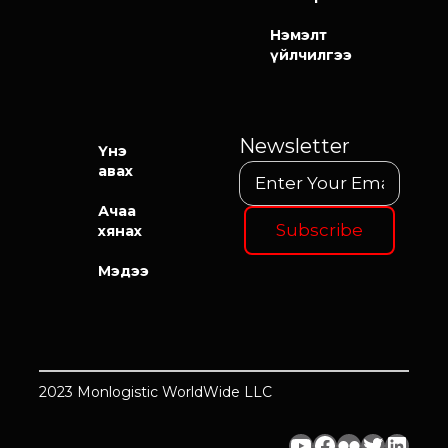
Нэмэлт
үйлчилгээ
Newsletter
Үнэ
авах
Ачаа
хянах
Мэдээ
2023 Monlogistic WorldWide LLC
YouTube
Facebook
Flickr
Twitter
LinkedIn