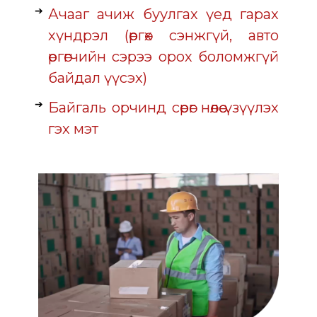
Ачааг ачиж буулгах үед гарах
хүндрэл (өргөх сэнжгүй, авто
өргөгчийн сэрээ орох боломжгүй
байдал үүсэх)
Байгаль орчинд сөрөг нөлөө үзүүлэх
гэх мэт