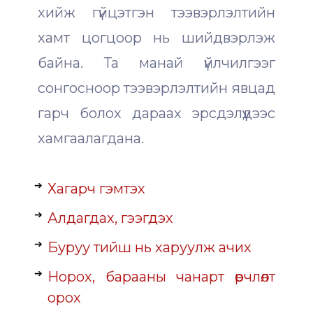
хийж гүйцэтгэн тээвэрлэлтийн
хамт цогцоор нь шийдвэрлэж
байна. Та манай үйлчилгээг
сонгосноор тээвэрлэлтийн явцад
гарч болох дараах эрсдэлүүдээс
хамгаалагдана.
Хагарч гэмтэх
Алдагдах, гээгдэх
Буруу тийш нь харуулж ачих
Норох, барааны чанарт өөрчлөлт
орох