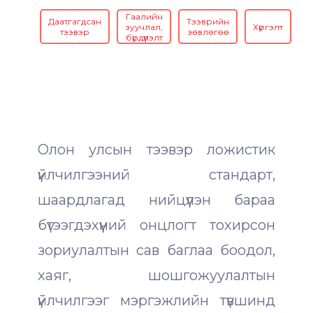
Гаалийн
Даатгагдсан
Тээврийн
зуучлал,
Хүргэлт
тээвэр
зөвлөгөө
бүрдүүлэлт
б
Олон улсын тээвэр ложистик
үйлчилгээний стандарт,
шаардлагад нийцүүлэн бараа
бүтээгдэхүүний онцлогт тохирсон
зориулалтын сав баглаа боодол,
хаяг, шошгожуулалтын
үйлчилгээг мэргэжлийн түвшинд