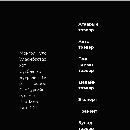
Агаарын
тээвэр
Авто
тээвэр
Монгол улс
Төмөр
Улаанбаатар
замын
хот
тээвэр
Сүхбаатар
дүүргийн 8-
Далайн
р хороо
тээвэр
Самбуугийн
гудамж
Экспорт
BlueMon
Төв 1001
Транзит
Бусад
тээвэр