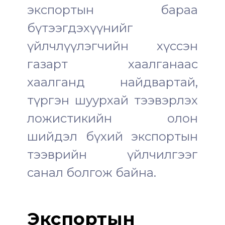
экспортын бараа
бүтээгдэхүүнийг
үйлчлүүлэгчийн хүссэн
газарт хаалганаас
хаалганд найдвартай,
түргэн шуурхай тээвэрлэх
ложистикийн олон
шийдэл бүхий экспортын
тээврийн үйлчилгээг
санал болгож байна.
Экспортын