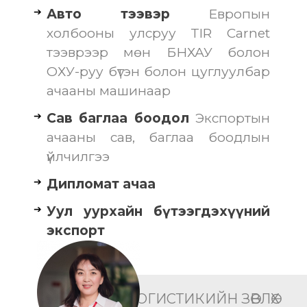
Авто тээвэр
Европын
холбооны улсруу TIR Carnet
тээврээр мөн БНХАУ болон
ОХУ-руу бүтэн болон цуглуулбар
ачааны машинаар
Сав баглаа боодол
Экспортын
ачааны сав, баглаа боодлын
үйлчилгээ
Дипломат ачаа
Уул уурхайн бүтээгдэхүүний
экспорт
ЛОГИСТИКИЙН ЗӨВЛӨХ