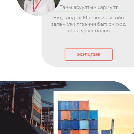
Таны асуултын хариулт
Бид танд зөв Монлогистикийн
зөвлөх үйлчилгээний багт очиход
тань туслах болно
ЭХЭЛЦГЭЭЕ