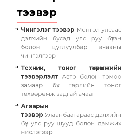
тээвэр
Чингэлэг тээвэр
Монгол улсаас
дэлхийн бусад улс руу бүтэн
болон цуглуулбар ачааны
чингэлгээр
Техник, тоног төхөөрөмжийн
тээвэрлэлт
Авто болон төмөр
замаар бүх төрлийн тоног
төхөөрөмж задгай ачааг
Агаарын
тээвэр
Улаанбаатараас дэлхийн
бүх улс руу шууд болон дамжих
нислэгээр