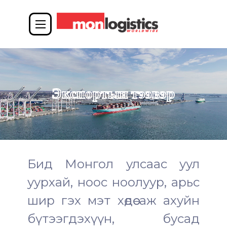
Экспортын тээвэр
Бид Монгол улсаас уул
уурхай, ноос ноолуур, арьс
шир гэх мэт хөдөө аж ахуйн
бүтээгдэхүүн, бусад