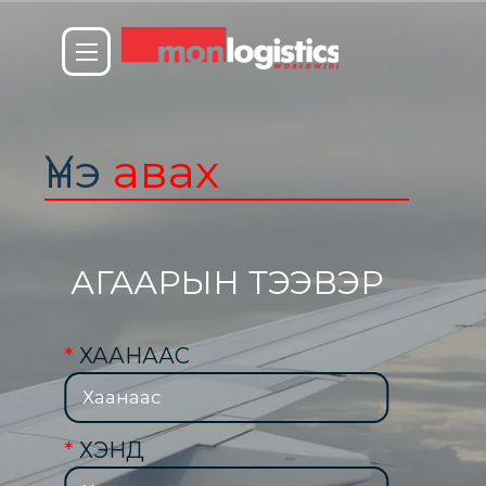
Үнэ
авах
АГААРЫН ТЭЭВЭР
*
ХААНААС
*
ХЭНД