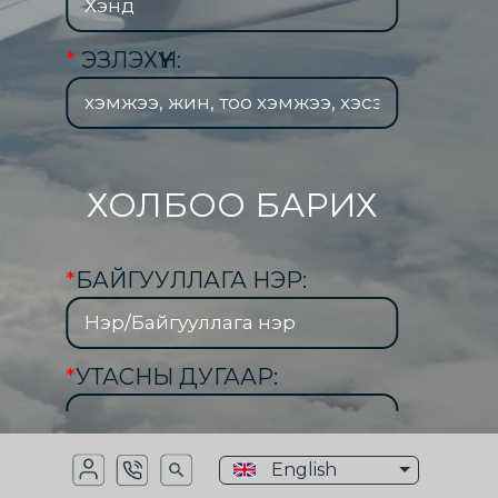
*
ЭЗЛЭХҮҮН:
ХОЛБОО БАРИХ
*
БАЙГУУЛЛАГА НЭР:
*
УТАСНЫ ДУГААР:
English
*
ИМЭЙЛ